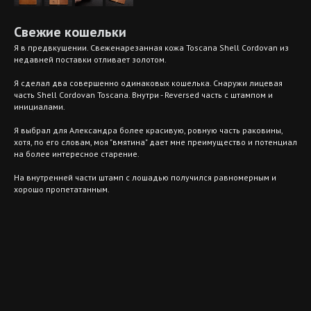
Свежие кошельки
Я в предвкушении. Свеженарезанная кожа Toscana Shell Cordovan из
недавней поставки отливает золотом.
Я сделал два совершенно одинаковых кошелька. Снаружи лицевая
часть Shell Cordovan Toscana. Внутри - Reversed часть c штампом и
инициалами.
Я выбрал для Александра более красивую, ровную часть раковины,
хотя, по его словам, моя "вмятина" дает мне преимущество и потенциал
на более интересное старение.
На внутренней части штамп с лошадью получился равномерным и
хорошо пропетатанным.