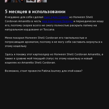
5 месяцев в использовании
Я недавно для себя сделал
еще один Crawler
из Horween Shell
Cordovan Amaretto в честь
дня рождения бренда
и периодически ношу
его, поэтому скорее всего не смогу полностью раскрыть патину на
натуральном кордоване от Toscana.
Меня покорил Horween Shell Cordovan его тактильностью и
потрясающим ароматом, поэтому я не могу себя заставить вернуться к
этому кошельку
Здесь я покажу этот картхолдер из Horween Shell Cordovan Amaretto, а
также я сравню мой текущий статус по этому кошельку и новый
кошелек из Amaretto Shell Cordovan.
Возможно, стоит провести Patina Journey для этой кожи?