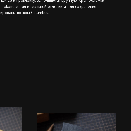
я шитье и проклейку, выполняются вручную. Края обложки
 Tokonole для идеальной отделки, а для сохранения
лированы воском Columbus.