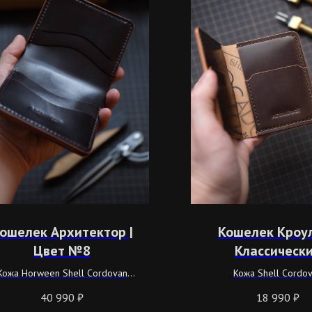
ошелек Архитектор |
Кошелек Кроул
Цвет №8
Классическ
коричневы
Кожа Horween Shell Cordovan
Кожа Shell Cordo
цвет #8
Коричневого цве
40 990
₽
18 990
₽