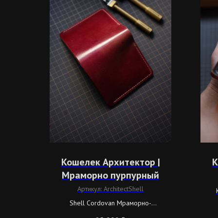
Кошелек Архитектор |
К
Мраморно пурпурный
Артикул:
ArchitectShell
Shell Cordovan Мраморно-
пурпурного цвета