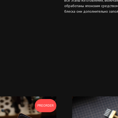
Все этапы изготовления, включа
обработаны японским средством
блеска они дополнительно запо
PREORDER