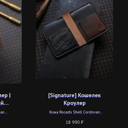
ер |
[Signature] Кошелек
ий
Кроулер
й
van
Кожа Rocado Shell Cordovan
та
Черного и Зеленого цвета
18 990
₽