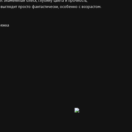
 знаменитый блеск, глубину цвета и прочность,
ыглядит просто фантастически, особенно с возрастом.
ряжка