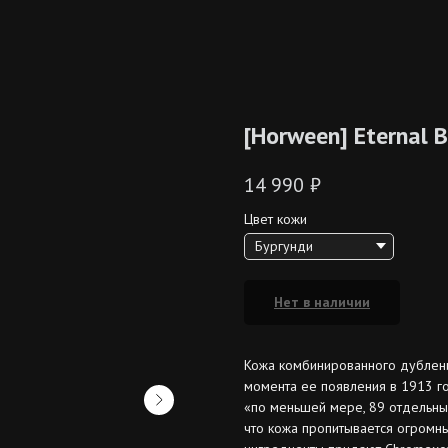
[Horween] Eternal B
14 990
₽
Цвет кожи
Нет в наличии
Кожа комбинированного дублени
момента ее появления в 1913 го
«по меньшей мере, 89 отдельных
что кожа пропитывается огромны