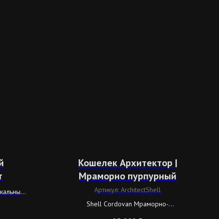
й
Кошелек Архитектор |
т
Мраморно пурпурный
Артикул:
ArchitectShell
икальным
лом
Shell Cordovan Мраморно-
пурпурного цвета