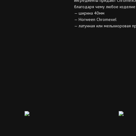
ингредиенты придают Chromexcel
благодаря чему любое изделие в
— ширина 40мм
— Horween Chromexel
— латунная или мельхиоровая п