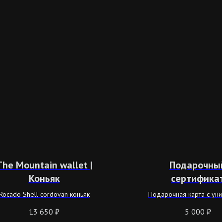
The Mountain wallet |
Подарочны
Коньяк
сертифика
Rocado Shell cordovan коньяк
Подарочная карта с ун
номером и номина
13 650
₽
5 000
₽