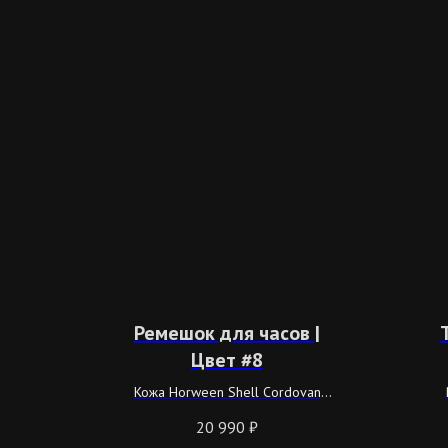
Ремешок для часов |
Цвет #8
Кожа Horween Shell Cordovan
Color #8
20 990
₽