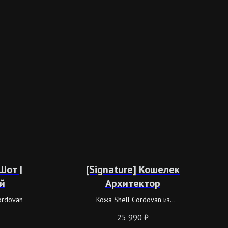
Шот |
[Signature] Кошелек
й
Архитектор
ordovan
Кожа Shell Cordovan из
ограниченной коллекции Три
25 990
₽
Шоколада