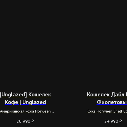
[Unglazed] Кошелек
Кошелек Дабл 
Кофе | Unglazed
Фиолетовы
Американская кожа Horween
Кожа Horween Shell C
Shell Cordovan натурального
20 990
₽
24 990
₽
цвета