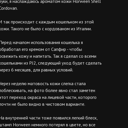
руки, я наслаждаюсь ароматом кожи Horween Shell
Cordovan.
И так происходит с каждым кошельком из этой
кожи. Такого не было с кордованом из Италии.
Перед началом использования кошелька я
обработал его кремом от Сапфир - чтобы
освежить кожу и напитать. Так я сделал со всеми
кошельками из PJ2, следующий уход будет сделать
через 6 месяцев, для равных условий.
Через неделю матовость кожи слегка стала
поблескивать, на фото более явно стал заметен
этот переход окраса на лицевой части, которого
почти не было видно в чистовом варианте.
На внутренней части тоже появился легкий блеск,
штамп Horween немного потерял в цвете, но все