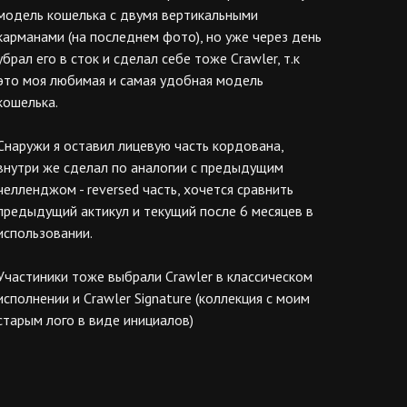
модель кошелька с двумя вертикальными
карманами (на последнем фото), но уже через день
убрал его в сток и сделал себе тоже Crawler, т.к
это моя любимая и самая удобная модель
кошелька.
Снаружи я оставил лицевую часть кордована,
внутри же сделал по аналогии с предыдущим
челленджом - reversed часть, хочется сравнить
предыдущий актикул и текущий после 6 месяцев в
использовании.
Участиники тоже выбрали Crawler в классическом
исполнении и Crawler Signature (коллекция с моим
старым лого в виде инициалов)