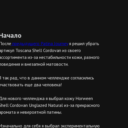
Начало
После
предыдущего Patina Journey
я решил убрать
артикул Toscana Shell Cordovan из своего
ассортимента из-за нестабильности кожи, разного
поведения и внезапной матовости.
Я так рад, что в данном челлендже согласились
участвовать еще два человека!
Для нового челленджа я выбрал кожу Horween
Shell Cordovan Unglazed Natural из-за прекрасного
аромата и невероятной патины.
Изначально для себя я выбрал экспериментальную