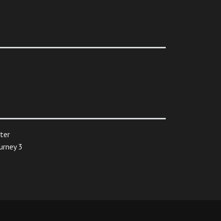
ter
urney 3